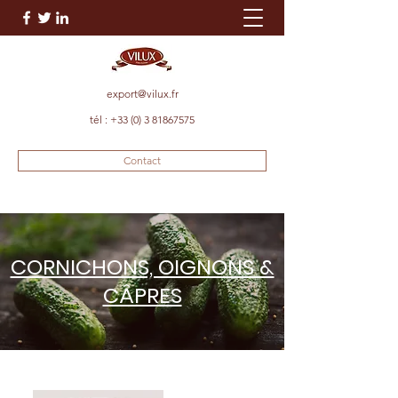
export@vilux.fr
tél :
+33 (0) 3 81867575
Contact
CORNICHONS, OIGNONS &
CÂPRES