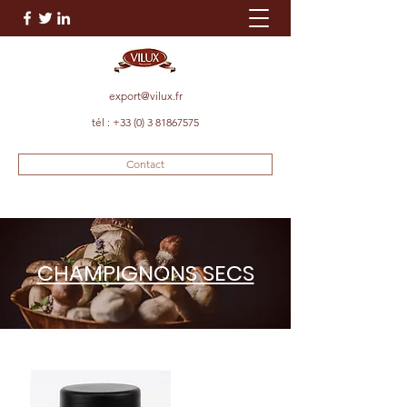
export@vilux.fr
tél :
+33 (0) 3 81867575
Contact
CHAMPIGNONS SECS